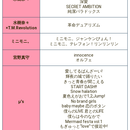
深愛
SECRET AMBITION
純潔パラドックス
水樹奈々
革命デュアリズム
×T.M.Revolution
ミニモニ。ジャンケンぴょん！
ミニモニ。
ミニモニ。テレフォン！リンリンリン
innocence
宮野真守
オルフェ
愛してるばんざーい!
輝夜の城で踊りたい
きっと青春が聞こえる
START:DASH!!
Snow halation
夏色えがおで1,2,Jump!
No brand girls
μ's
baby maybe 恋のボタン
僕らのLIVE 君とのLIFE
僕らは今のなかで
Mermaid festa vol.1
もぎゅっと“love”で接近中!