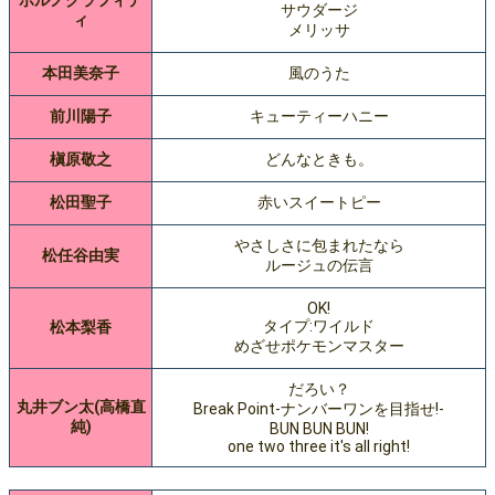
ポルノグラフィテ
サウダージ
ィ
メリッサ
本田美奈子
風のうた
前川陽子
キューティーハニー
槇原敬之
どんなときも。
松田聖子
赤いスイートピー
やさしさに包まれたなら
松任谷由実
ルージュの伝言
OK!
タイプ:ワイルド
松本梨香
めざせポケモンマスター
だろい？
丸井ブン太(高橋直
Break Point-ナンバーワンを目指せ!-
純)
BUN BUN BUN!
one two three it's all right!