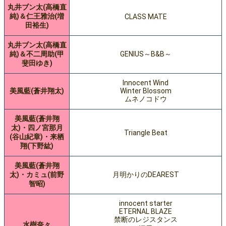
丸井ブン太(高橋直
純)＆仁王雅治(増
CLASS MATE
田裕生)
丸井ブン太(高橋直
純)＆不二周助(甲
GENIUS～B&B～
斐田ゆき)
Innocent Wind
美風藍(蒼井翔太)
Winter Blossom
ムネノコドウ
美風藍(蒼井翔
太)・四ノ宮那月
Triangle Beat
(谷山紀章)・来栖
翔(下野紘)
美風藍(蒼井翔
太)・カミュ(前野
月明かりのDEAREST
智昭)
innocent starter
ETERNAL BLAZE
禁断のレジスタンス
水樹奈々