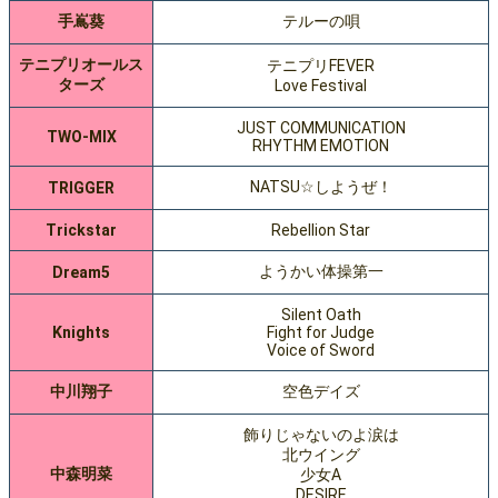
手嶌葵
テルーの唄
テニプリオールス
テニプリFEVER
ターズ
Love Festival
JUST COMMUNICATION
TWO-MIX
RHYTHM EMOTION
NATSU☆しようぜ！
TRIGGER
Trickstar
Rebellion Star
ようかい体操第一
Dream5
Silent Oath
Knights
Fight for Judge
Voice of Sword
中川翔子
空色デイズ
飾りじゃないのよ涙は
北ウイング
中森明菜
少女A
DESIRE