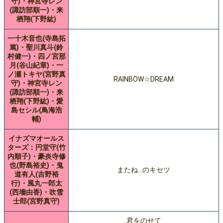
守)・神宮寺レン
(諏訪部順一)・来
栖翔(下野紘)
一十木音也(寺島拓
篤)・聖川真斗(鈴
村健一)・四ノ宮那
月(谷山紀章)・一
ノ瀬トキヤ(宮野真
RAINBOW☆DREAM
守)・神宮寺レン
(諏訪部順一)・来
栖翔(下野紘)・愛
島セシル(鳥海浩
輔)
イナズマオールス
ターズ：円堂守(竹
内順子)・豪炎寺修
也(野島裕史)・鬼
またね…のキセツ
道有人(吉野裕
行)・風丸一郎太
(西墻由香)・吹雪
士郎(宮野真守)
君をのせて