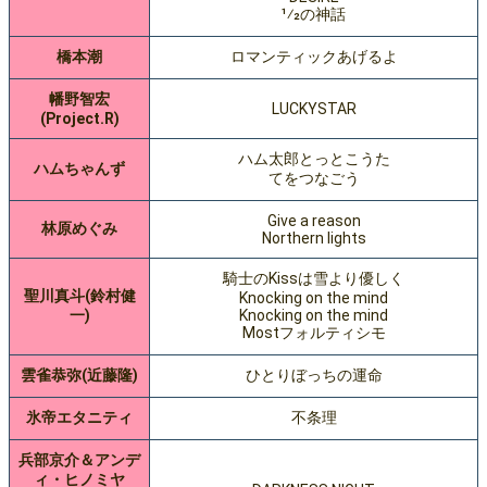
1⁄2の神話
橋本潮
ロマンティックあげるよ
幡野智宏
LUCKYSTAR
(Project.R)
ハム太郎とっとこうた
ハムちゃんず
てをつなごう
Give a reason
林原めぐみ
Northern lights
騎士のKissは雪より優しく
聖川真斗(鈴村健
Knocking on the mind
一)
Knocking on the mind
Mostフォルティシモ
雲雀恭弥(近藤隆)
ひとりぼっちの運命
氷帝エタニティ
不条理
兵部京介＆アンデ
ィ・ヒノミヤ