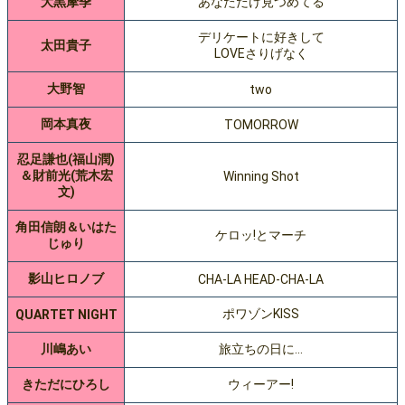
大黒摩季
あなただけ見つめてる
デリケートに好きして
太田貴子
LOVEさりげなく
大野智
two
岡本真夜
TOMORROW
忍足謙也(福山潤)
＆財前光(荒木宏
Winning Shot
文)
角田信朗＆いはた
ケロッ!とマーチ
じゅり
影山ヒロノブ
CHA-LA HEAD-CHA-LA
ポワゾンKISS
QUARTET NIGHT
川嶋あい
旅立ちの日に…
きただにひろし
ウィーアー!