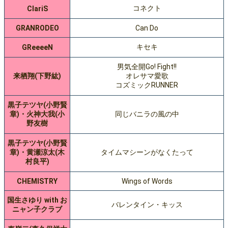
コネクト
ClariS
GRANRODEO
Can Do
キセキ
GReeeeN
男気全開Go! Fight!!
来栖翔(下野紘)
オレサマ愛歌
コズミックRUNNER
黒子テツヤ(小野賢
章)・火神大我(小
同じバニラの風の中
野友樹
黒子テツヤ(小野賢
章)・黄瀬涼太(木
タイムマシーンがなくたって
村良平)
CHEMISTRY
Wings of Words
国生さゆり with お
バレンタイン・キッス
ニャン子クラブ