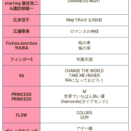
DARKNESS NIGHT
starring 遊佐浩二
＆諏訪部順一
広末涼子
MajiでKoiする5秒前
広瀬香美
ロマンスの神様
暁の車
FictionJunction
YUUKA
焔の扉
フィンガー5
学園天国
CHANGE THE WORLD
TAKE ME HIGHER
V6
WAになっておどろう
M
PRINCESS
世界でいちばん熱い夏
PRINCESS
Diamonds(ダイアモンド)
COLORS
FLOW
GO!!!
アゲハ蝶