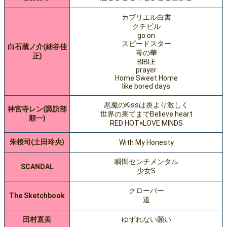
カブリエル白書
クチビル
go on
スピードスター
白石蔵ノ介(細谷佳
毒の華
正)
BIBLE
prayer
Home Sweet Home
like bored days
悪魔のKissは炎より激しく
神宮寺レン(諏訪部
世界の果てまでBelieve heart
順一)
RED HOT×LOVE MINDS
朱桜司(土田玲央)
With My Honesty
瞬間センチメンタル
SCANDAL
少女S
クローバー
The Sketchbook
道
田村直美
ゆずれない願い