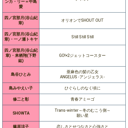
ンカ・リー＝中島
愛
四ノ宮那月(谷山紀
オリオンでSHOUT OUT
章)
四ノ宮那月(谷山紀
Still Still Still
章)・一ノ瀬トキヤ
四ノ宮那月(谷山紀
章)・来栖翔(下野
GO!×2ジェットコースター
紘)
亜麻色の髪の乙女
島谷ひとみ
ANGELUS -アンジェラス-
島みやえい子
ひぐらしのなく頃に
修二と彰
青春アミーゴ
Trans-winter～冬のむこう側～
SHOWTA
願い星
篠原涼子
恋しさとせつなさと心強さと