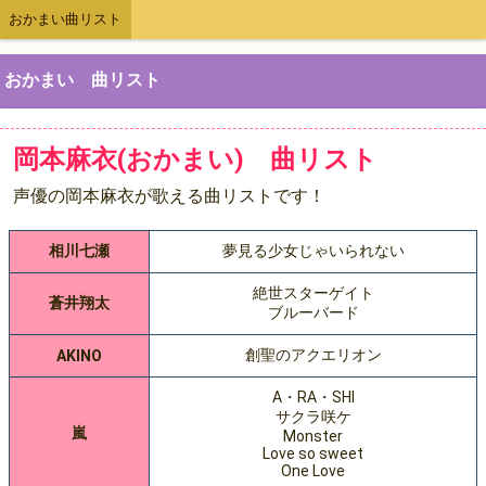
おかまい曲リスト
おかまい 曲リスト
岡本麻衣(おかまい) 曲リスト
声優の岡本麻衣が歌える曲リストです！
相川七瀬
夢見る少女じゃいられない
絶世スターゲイト
蒼井翔太
ブルーバード
創聖のアクエリオン
AKINO
A・RA・SHI
サクラ咲ケ
嵐
Monster
Love so sweet
One Love