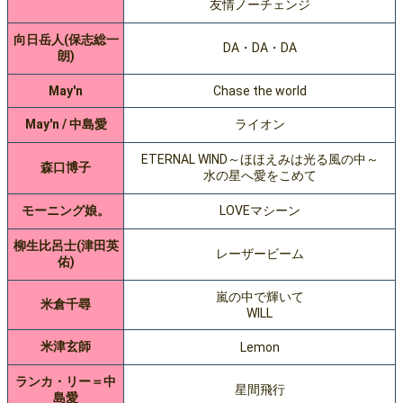
友情ノーチェンジ
向日岳人(保志総一
DA・DA・DA
朗)
May'n
Chase the world
May'n / 中島愛
ライオン
ETERNAL WIND～ほほえみは光る風の中～
森口博子
水の星へ愛をこめて
モーニング娘。
LOVEマシーン
柳生比呂士(津田英
レーザービーム
佑)
嵐の中で輝いて
米倉千尋
WILL
米津玄師
Lemon
ランカ・リー＝中
星間飛行
島愛