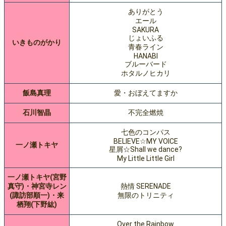
ありがとう
エール
SAKURA
じょいふる
いきものがかり
青春ライン
HANABI
ブルーバード
ホタルノヒカリ
飯島真理
愛・おぼえてますか
石川智晶
不完全燃焼
七色のコンパス
BELIEVE☆MY VOICE
一ノ瀬トキヤ
星屑☆Shall we dance?
My Little Little Girl
一ノ瀬トキヤ(宮野
真守)・神宮寺レン
熱情 SERENADE
(諏訪部順一)・来
無限のトリニティ
栖翔(下野紘)
Over the Rainbow