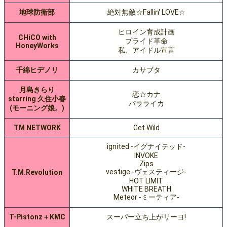
地球防衛部
絶対無敵☆Fallin' LOVE☆
ヒロイン育成計画
CHiCO with
プライド革命
HoneyWorks
私、アイドル宣言
千綿ヒデノリ
カサブタ
月島きらり
恋☆カナ
starring 久住小春
バラライカ
(モーニング娘。)
TM NETWORK
Get Wild
ignited -イグナイテッド-
INVOKE
Zips
vestige -ヴェスティージ-
T.M.Revolution
HOT LIMIT
WHITE BREATH
Meteor -ミーティア-
T-Pistonz＋KMC
スーパー立ち上がリーヨ!