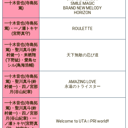
一十木音也(寺島拓
SMILE MAGIC
篤)
BRAND NEW MELODY
HORIZON
一十木音也(寺島拓
篤)・一ノ瀬トキヤ
ROULETTE
(宮野真守)
一十木音也(寺島拓
篤)・聖川真斗(鈴
村健一)・来栖翔
天下無敵の忍び道
(下野紘)・愛島セ
シル(鳥海浩輔)
一十木音也(寺島拓
篤)・聖川真斗(鈴
AMAZING LOVE
永遠のトライスター
村健一)・四ノ宮那
月(谷山紀章)
一十木音也(寺島拓
篤)・聖川真斗(鈴
村健一)・四ノ宮那
月(谷山紀章)・一
Welcome to UTA☆PRI world!!
ノ瀬トキヤ(宮野真