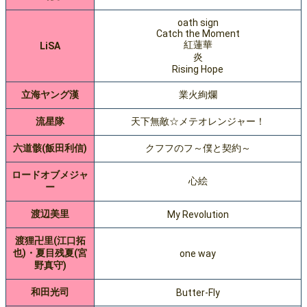
oath sign
Catch the Moment
紅蓮華
LiSA
炎
Rising Hope
立海ヤング漢
業火絢爛
流星隊
天下無敵☆メテオレンジャー！
六道骸(飯田利信)
クフフのフ～僕と契約～
ロードオブメジャ
心絵
ー
渡辺美里
My Revolution
渡狸卍里(江口拓
也)・夏目残夏(宮
one way
野真守)
和田光司
Butter-Fly