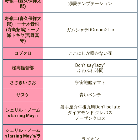
寿嶺二(森久保祥太
溺愛テンプテーション
郎)
寿嶺二(森久保祥太
郎)・一十木音也
(寺島拓篤)・一ノ
ガムシャラROman☆Tic
瀬トキヤ(宮野真
守)
コブクロ
ここにしか咲かない花
Don't say“lazy”
桜高軽音部
ふわふわ時間
ささきいさお
宇宙戦艦ヤマト
サスケ
青いベンチ
射手座☆午後九時Don't be late
シェリル・ノーム
ダイアモンド クレバス
starring May'n
ノーザンクロス
シェリル・ノーム
starring May'n/ラ
ライオン